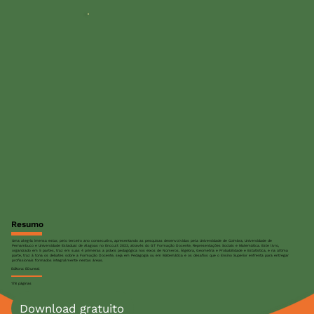
Resumo
Uma alegria imensa estar, pelo terceiro ano consecutivo, apresentando as pesquisas desenvolvidas pela Universidade de Coimbra, Universidade de
Pernambuco e Universidade Estadual de Alagoas no Enccult 2023, através do GT Formação Docente, Representações Sociais e Matemática. Este livro,
organizado em 5 partes, traz em suas 4 primeiras a práxis pedagógica nos eixos de Números, Álgebra, Geometria e Probabilidade e Estatística, e na última
parte, traz à tona os debates sobre a Formação Docente, seja em Pedagogia ou em Matemática e os desafios que o Ensino Superior enfrenta para entregar
profissionais formados integralmente nestas áreas.
Editora: EDuneal
178 páginas
Download gratuito