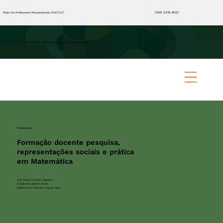
ISSN 2316-8021
Rede de Professores Pesquisadores ENCCULT
XVI Encontro Científico e Cultural - Internacional
Matemática
Formação docente pesquisa,
representações sociais e prática
em Matemática
Ana Paula Couceiro Figueira
Evanilson Landim Alves
Natércia de Andrade Lopes Neta