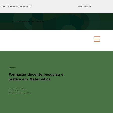
ISSN 2316-8021
Rede de Professores Pesquisadores ENCCULT
XVI Encontro Científico e Cultural - Internacional
Matemática
Formação docente pesquisa e
prática em Matemática
Ana Paula Couceiro Figueira
Evanilson Ladim
Natercia de Andrade Lopes Neta