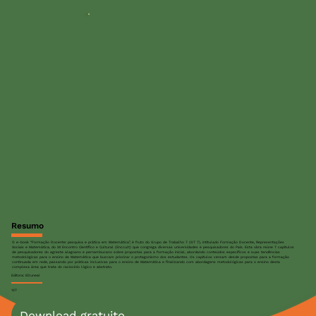
Resumo
O e-book “Formação Docente: pesquisa e prática em Matemática”, é fruto do Grupo de Trabalho 7 (GT 7), intitulado Formação Docente, Representações
Sociais e Matemática, do XII Encontro Científico e Cultural (Enccult) que congrega diversas universidades e pesquisadores do País. Esta obra reúne 7 capítulos
de pesquisadores do agreste alagoano e pernambucano sobre propostas para a formação inicial, abordando conteúdos específicos e suas tendências
metodológicas para o ensino de Matemática que buscam priorizar o protagonismo dos estudantes. Os capítulos versam desde propostas para a formação
continuada em rede, passando por práticas inclusivas para o ensino de Matemática e finalizando com abordagens metodológicas para o ensino desta
complexa área que trata do raciocínio lógico e abstrato.
Editora: EDuneal
127
Download gratuito