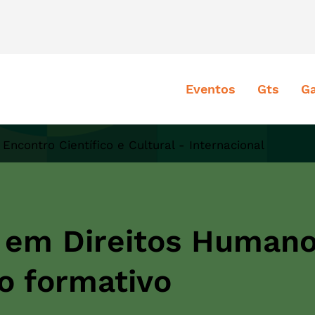
Eventos
Gts
Ga
 Encontro Científico e Cultural - Internacional
 em Direitos Humano
io formativo