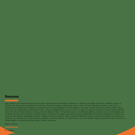
Resumo
Este e-book é uma sistematização das discussões e apresentações de trabalhos realizadas, no âmbito da 10ª Edição, do Encontro Científico Cultural (X
ENCCULT). Em decorrência da pandemia do Covid-19, o encontro aconteceu, virtualmente, entre os dias 01 a 04 de setembro de 2020 e contou com a
participação de professores, estudantes e pesquisadores de várias instituições de ensino públicas e privadas do Brasil. Esta obra coletiva contém artigos
elaborados por palestrantes, apresentadores orais e outros convidados desse evento e estão vinculados ao grupo de trabalho (GT 8) que tratou do grande
tema: “Economia, Políticas Públicas e Desenvolvimento Regional”. Reúne 14 (quatorze) textos com diferentes objetivos e aportes teórico-metodológicos que
se dividem em três eixos temáticos. O primeiro deles compreende três artigos que tratam de temas abrangentes da Economia, passando por questões de
economia internacional, organização industrial e desenvolvimento econômico, sendo o principal referencial, a teoria econômica. O segundo eixo possui cinco
capítulos com estudos de caso que envolvem questões de políticas públicas. Já o terceiro eixo, com seis capítulos, trata do desenvolvimento econômico no
âmbito regional e compreende estudos sobre o estado de Alagoas.
Editora: EDuneal
227 páginas