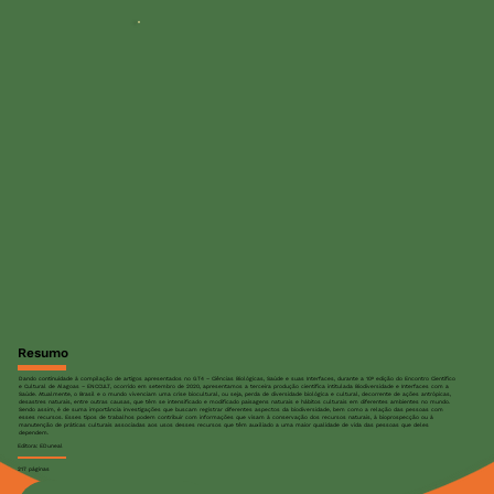
Resumo
Dando continuidade à compilação de artigos apresentados no GT4 – Ciências Biológicas, Saúde e suas Interfaces, durante a 10ª edição do Encontro Científico
e Cultural de Alagoas – ENCCULT, ocorrido em setembro de 2020, apresentamos a terceira produção científica intitulada Biodiversidade e Interfaces com a
Saúde. Atualmente, o Brasil e o mundo vivenciam uma crise biocultural, ou seja, perda de diversidade biológica e cultural, decorrente de ações antrópicas,
desastres naturais, entre outras causas, que têm se intensificado e modificado paisagens naturais e hábitos culturais em diferentes ambientes no mundo.
Sendo assim, é de suma importância investigações que buscam registrar diferentes aspectos da biodiversidade, bem como a relação das pessoas com
esses recursos. Esses tipos de trabalhos podem contribuir com informações que visam à conservação dos recursos naturais, à bioprospecção ou à
manutenção de práticas culturais associadas aos usos desses recursos que têm auxiliado a uma maior qualidade de vida das pessoas que deles
dependem.
Editora: EDuneal
217 páginas