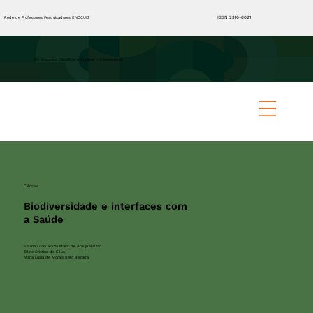
ISSN 2316-8021
Rede de Professores Pesquisadores ENCCULT
XVI Encontro Científico e Cultural - Internacional
Ciências
Biodiversidade e interfaces com
a Saúde
Solma Lúcia Souto Maior de Araújo Baltar
Taline Cristina da Silva
Maria Lusia de Morais Belo Bezerra