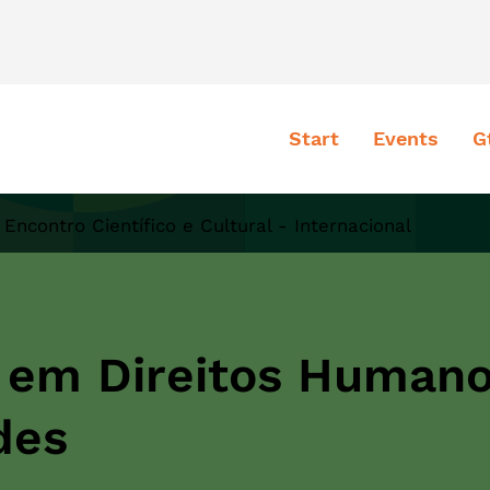
Start
Events
G
 Encontro Científico e Cultural - Internacional
 em Direitos Humano
des