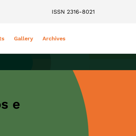
ISSN 2316-8021
ts
Gallery
Archives
s e