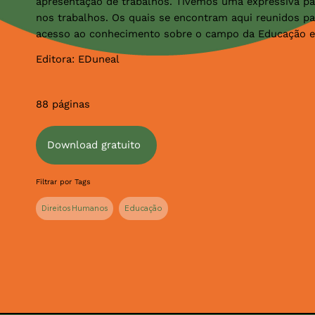
apresentação de trabalhos. Tivemos uma expressiva par
nos trabalhos. Os quais se encontram aqui reunidos p
acesso ao conhecimento sobre o campo da Educação e
Editora: EDuneal
88 páginas
Download gratuito
Filtrar por Tags
Direitos Humanos
Educação