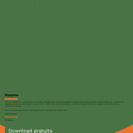
Resumo
Este livro destina-se a professores em formação, educadores em exercício, pesquisadores educacionais e todos aqueles comprometidos com a melhoria da
educação. Ao explorar estas páginas, convido você a refletir sobre sua própria prática, a questionar, a experimentar e a se inspirar na reflexão do futuro
educacional alagoano.
Profa. Dra. Marta Maria Minrevino dos Santos Prof. Dr. Júlio Bispo dos Santos Júnior
Editora: EDuneal
154 páginas
Download gratuito