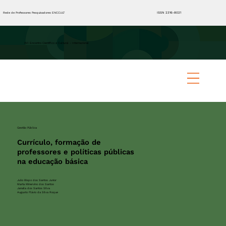
ISSN 2316-8021
Rede de Professores Pesquisadores ENCCULT
XVI Encontro Científico e Cultural - Internacional
Gestão Pública
Currículo, formação de
professores e políticas públicas
na educação básica
Julio Bispo dos Santos Junior
Marta Minervino dos Santos
Janaíla dos Santos Silva
Augusto Flávio da Silva Roque